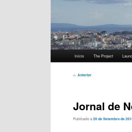
Menu
Início
The Project
Laun
principal
Navegação
←
Anterior
de
artigos
Jornal de N
Publicado a
20 de Setembro de 201