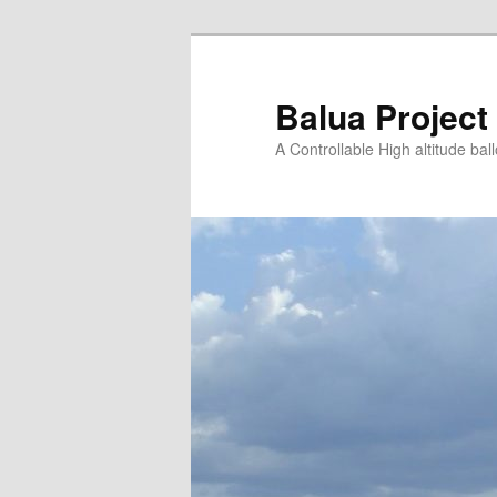
Saltar
para
o
Balua Project
conteúdo
A Controllable High altitude bal
primário