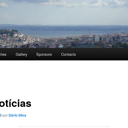
ches
Gallery
Sponsors
Contacts
otícias
3
por
Dário Silva