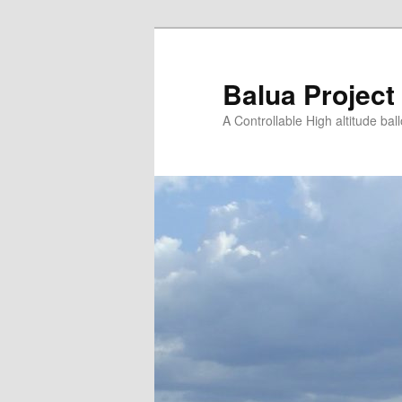
Saltar
para
o
Balua Project
conteúdo
A Controllable High altitude bal
primário