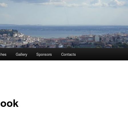
ches
Gallery
Sponsors
Contacts
book