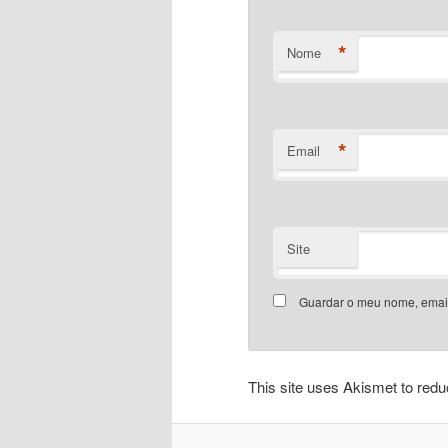
*
Nome
*
Email
Site
Guardar o meu nome, email
This site uses Akismet to re