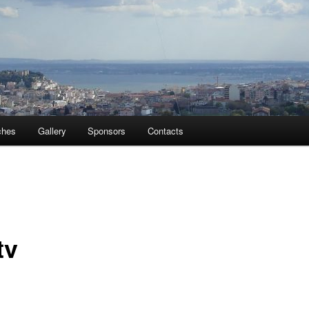
ches
Gallery
Sponsors
Contacts
tv