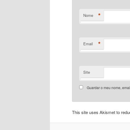
*
Nome
*
Email
Site
Guardar o meu nome, email
This site uses Akismet to re