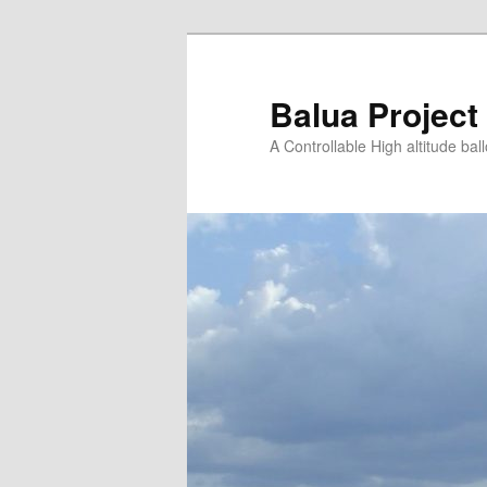
Saltar
para
o
Balua Project
conteúdo
A Controllable High altitude bal
primário