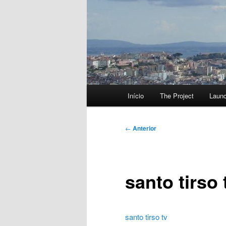
Menu
Início
The Project
Laun
principal
Navegação
←
Anterior
de
artigos
santo tirso 
santo tirso tv