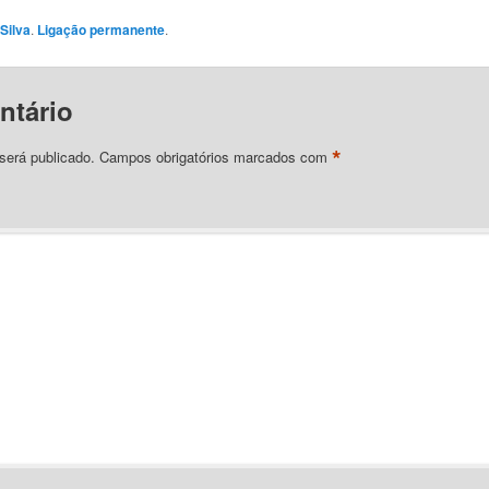
Silva
.
Ligação permanente
.
ntário
*
será publicado.
Campos obrigatórios marcados com