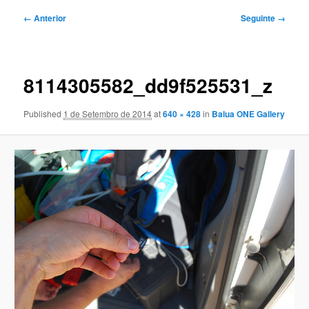
Navegação
← Anterior
Seguinte →
de
imagens
8114305582_dd9f525531_z
Published
1 de Setembro de 2014
at
640 × 428
in
Balua ONE Gallery