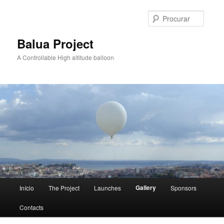
Saltar
para
Procur
o
conteúdo
Balua Project
primário
A Controllable High altitude balloon
Menu
Gallery
Início
The Project
Launches
Sponsors
principal
Contacts