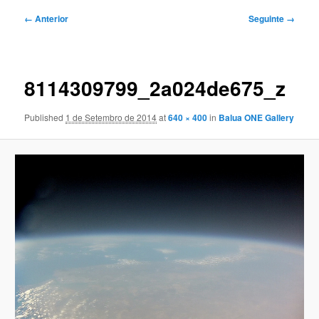
Navegação
← Anterior
Seguinte →
de
imagens
8114309799_2a024de675_z
Published
1 de Setembro de 2014
at
640 × 400
in
Balua ONE Gallery