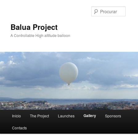
Saltar
para
Procur
o
conteúdo
Balua Project
primário
A Controllable High altitude balloon
Menu
Gallery
Início
The Project
Launches
Sponsors
principal
Contacts