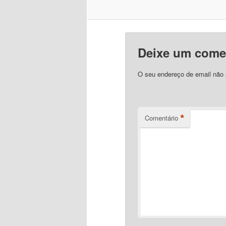
Deixe um come
O seu endereço de email não 
*
Comentário