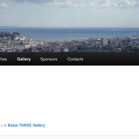
ches
Gallery
Sponsors
Contacts
t
×
in
Balua THREE Gallery