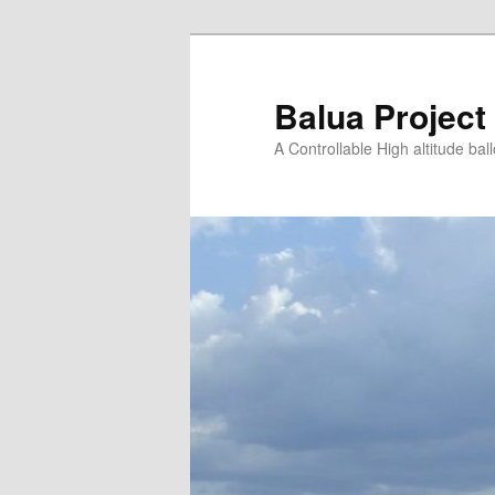
Saltar
para
o
Balua Project
conteúdo
A Controllable High altitude bal
primário