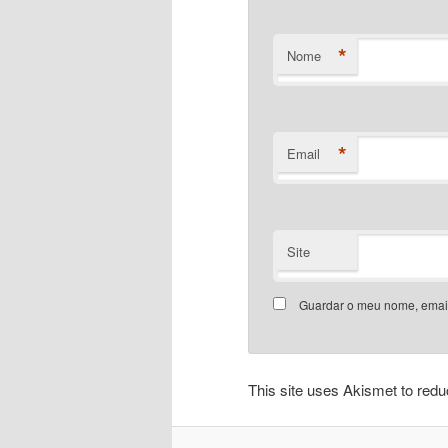
*
Nome
*
Email
Site
Guardar o meu nome, email
This site uses Akismet to re