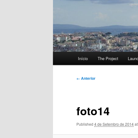
Menu
Início
The Project
Laun
principal
Navegação
← Anterior
de
imagens
foto14
Published
4 de Setembro de 2014
a