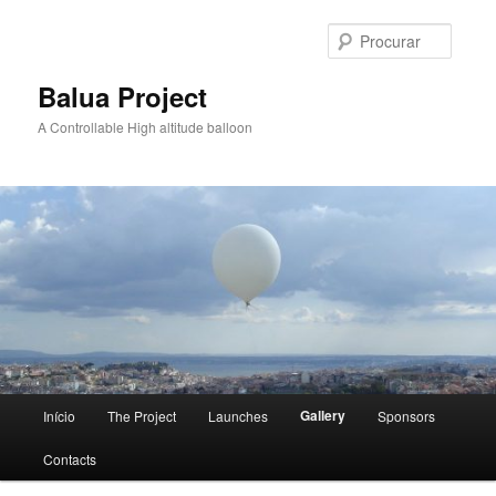
Saltar
para
Procur
o
conteúdo
Balua Project
primário
A Controllable High altitude balloon
Menu
Gallery
Início
The Project
Launches
Sponsors
principal
Contacts