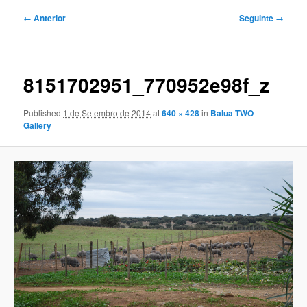
Navegação
← Anterior
Seguinte →
de
imagens
8151702951_770952e98f_z
Published
1 de Setembro de 2014
at
640 × 428
in
Balua TWO
Gallery