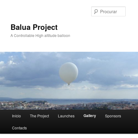
Saltar
para
Procur
o
conteúdo
Balua Project
primário
A Controllable High altitude balloon
Menu
Gallery
Início
The Project
Launches
Sponsors
principal
Contacts