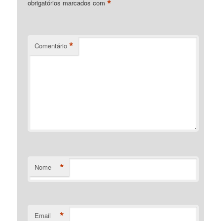
*
obrigatórios marcados com
*
Comentário
*
Nome
*
Email