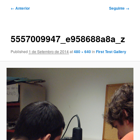
Navegação
← Anterior
Seguinte →
de
imagens
5557009947_e958688a8a_z
Published
1 de Setembro de 2014
at
480 × 640
in
First Test Gallery