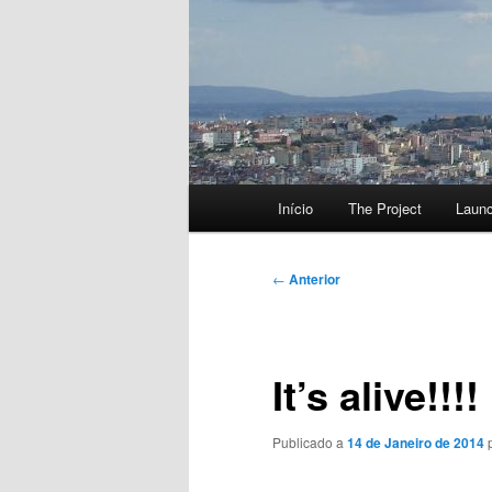
Menu
Início
The Project
Laun
principal
Navegação
←
Anterior
de
artigos
It’s alive!!!!
Publicado a
14 de Janeiro de 2014