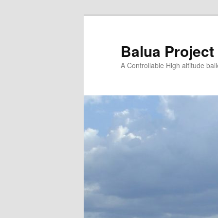
Saltar
para
o
Balua Project
conteúdo
A Controllable High altitude bal
primário