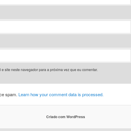
 e site neste navegador para a próxima vez que eu comentar.
duce spam.
Learn how your comment data is processed.
Criado com WordPress