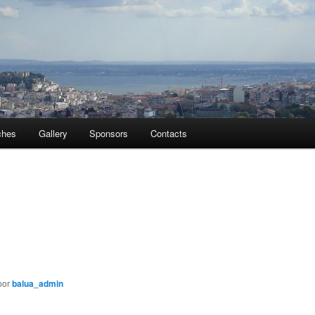
ches
Gallery
Sponsors
Contacts
por
balua_admin