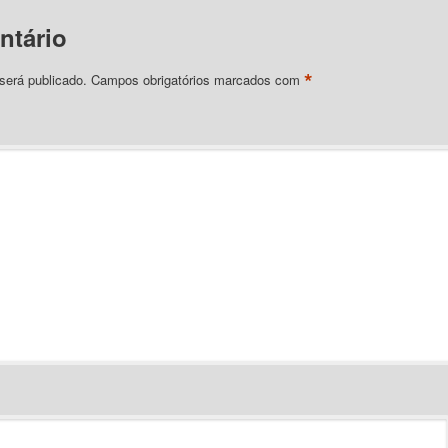
ntário
*
será publicado.
Campos obrigatórios marcados com