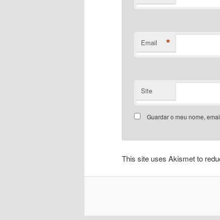
*
Email
Site
Guardar o meu nome, email
This site uses Akismet to re