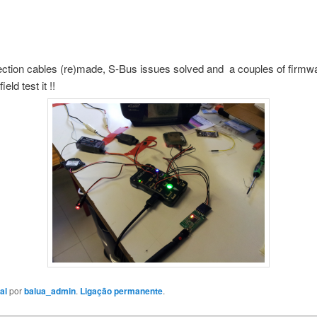
ection cables (re)made, S-Bus issues solved and a couples of firmwa
eld test it !!
al
por
balua_admin
.
Ligação permanente
.