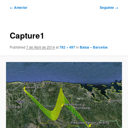
Navegação
← Anterior
Seguinte →
de
imagens
Capture1
Published
7 de Abril de 2014
at
782 × 497
in
Balua – Barcelos