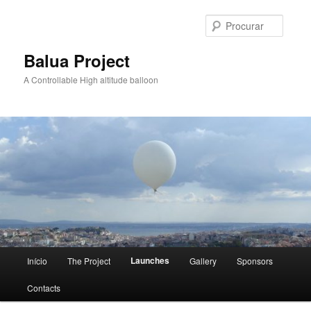
Saltar
para
Procur
o
conteúdo
Balua Project
primário
A Controllable High altitude balloon
Menu
Launches
Início
The Project
Gallery
Sponsors
principal
Contacts