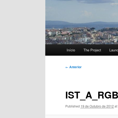
Menu
Início
The Project
Laun
principal
Navegação
← Anterior
de
imagens
IST_A_RGB
Published
19 de Outubro de 2012
at