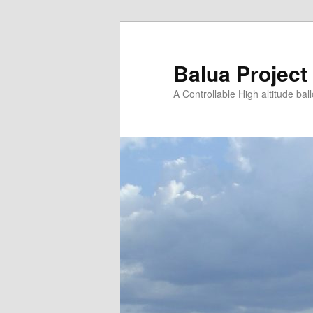
Saltar
para
o
Balua Project
conteúdo
A Controllable High altitude bal
primário