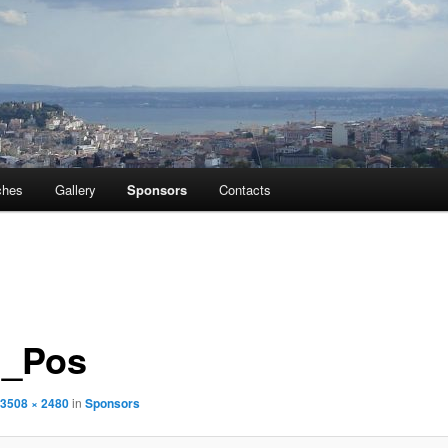
ches
Gallery
Sponsors
Contacts
_Pos
3508 × 2480
in
Sponsors