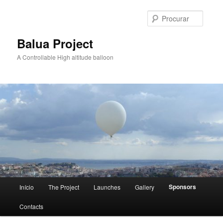
Saltar
para
Procur
o
conteúdo
Balua Project
primário
A Controllable High altitude balloon
Menu
Sponsors
Início
The Project
Launches
Gallery
principal
Contacts