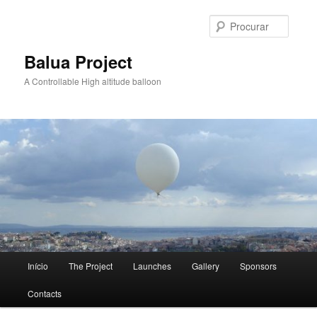
Saltar
para
Procur
o
conteúdo
Balua Project
primário
A Controllable High altitude balloon
Menu
Início
The Project
Launches
Gallery
Sponsors
principal
Contacts