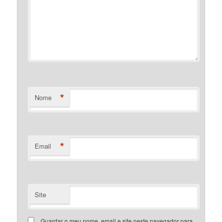
*
Nome
*
Email
Site
Guardar o meu nome, email e site neste navegador para