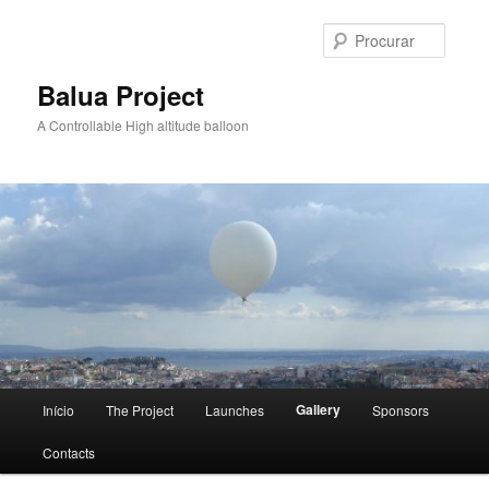
Saltar
para
Procur
o
conteúdo
Balua Project
primário
A Controllable High altitude balloon
Menu
Gallery
Início
The Project
Launches
Sponsors
principal
Contacts