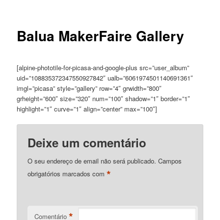
Balua MakerFaire Gallery
[alpine-phototile-for-picasa-and-google-plus src=”user_album”
uid=”108835372347550927842″ ualb=”6061974501140691361″
imgl=”picasa” style=”gallery” row=”4″ grwidth=”800″
grheight=”600″ size=”320″ num=”100″ shadow=”1″ border=”1″
highlight=”1″ curve=”1″ align=”center” max=”100″]
Deixe um comentário
O seu endereço de email não será publicado.
Campos
*
obrigatórios marcados com
*
Comentário