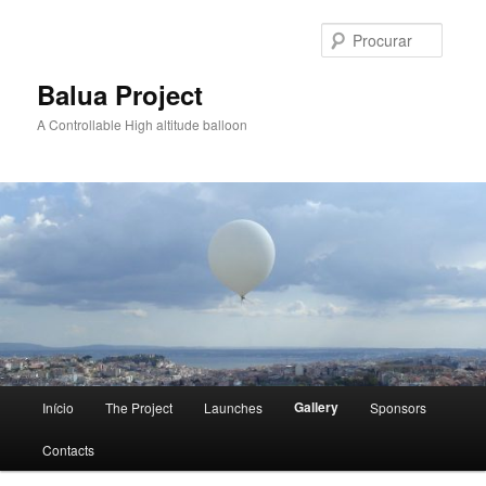
Saltar
para
Procur
o
conteúdo
Balua Project
primário
A Controllable High altitude balloon
Menu
Gallery
Início
The Project
Launches
Sponsors
principal
Contacts