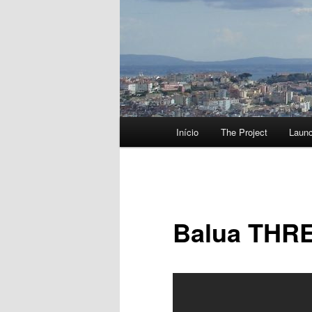
Menu
Início
The Project
Laun
principal
Balua THRE