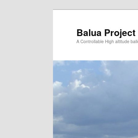
Saltar
para
o
Balua Project
conteúdo
A Controllable High altitude bal
primário