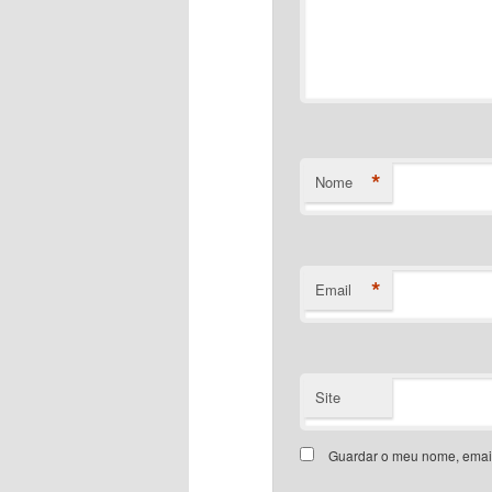
*
Nome
*
Email
Site
Guardar o meu nome, email