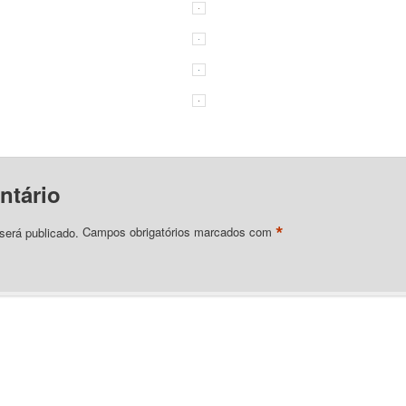
ntário
*
será publicado.
Campos obrigatórios marcados com