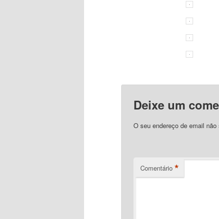
Deixe um come
O seu endereço de email não 
*
Comentário